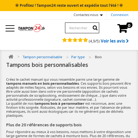
🌞
🌞
Profitez ! Tampon24 reste ouvert et expédie tout l'été !
Contactez-nous
Connexion
0
Voir les avis
(
4,9
/
5
)
Tampon personnalisable
Par type
Bois
Tampons bois personnalisables
Créez le cachet manuel qui vous ressemble parmi une large gamme de
tampons manuels en bois personnalisables
. Ces supports bois peuvent être
adaptés de milles façons, selon vos besoins et vos envies. Ils pourront vous
être utile aussi bien dans votre vie personnelle (apposition de cachets
personnalisés de scrapbooking, endossement de chèque...) que dans votre
activité professionnelle (signature, cachet commercial...).
La qualité de nos
tampons bois à personnaliser
est reconnue, avec une
finition très soignée. Robustes, de par leur matière, et par l'absence de pièces
mécaniques, ils sont aussi écologiques car ils ne génèrent pas de déchets
plastiques.
Plus de 20 références de supports bois
Pour répondre au mieux à vos besoins, nous mettons à votre disposition une
large gamme de formes de cachets à monture bois. Plus de 20 références, du