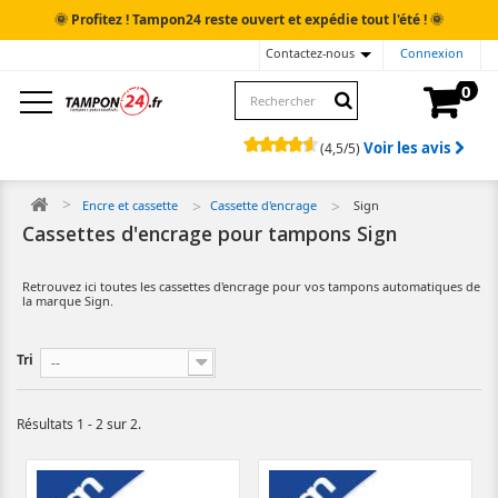
🌞
🌞
Profitez ! Tampon24 reste ouvert et expédie tout l'été !
Contactez-nous
Connexion
0
Voir les avis
(
4,5
/
5
)
Encre et cassette
Cassette d'encrage
Sign
Cassettes d'encrage pour tampons Sign
Retrouvez ici toutes les cassettes d'encrage pour vos tampons automatiques de
la marque Sign.
Tri
--
Résultats 1 - 2 sur 2.