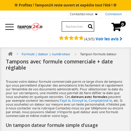
🌞
🌞
Profitez ! Tampon24 reste ouvert et expédie tout l'été !
Contactez-nous
Connexion
0
Voir les avis
(
4,9
/
5
)
Formule | dateur | numéroteur
Tampon formule dateur
Tampons avec formule commerciale + date
réglable
Trouvez votre dateur formule commerciale parmi ce large choix de tampons
qui vous permettent d'ajouter des annotations très facilement et rapidement
sur l'ensemble de vos documents administratifs. Pour sélectionner la date du
jour sur ces tampons, une molette vous permet de faire défiler la date que
vous souhaitez en quelques secondes. Ces
dateurs avec formules
peuvent
par exemple contenir les mentions
Payé le
,
Envoyé le
,
Comptabilisé le
, etc. Si
vous souhaitez un dateur sur mesure avec un texte personnalisé, n'hésitez pas
à nous contacter via la rubrique Contactez-nous ou par téléphone ou encore
par email, nous pouvons réaliser n'importe quel dateur avec une formule
commerciale et même insérer votre logo.
Un tampon dateur formule simple d’usage