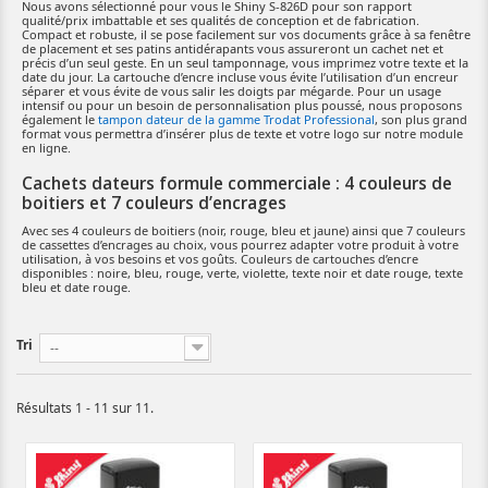
Nous avons sélectionné pour vous le Shiny S-826D pour son rapport
qualité/prix imbattable et ses qualités de conception et de fabrication.
Compact et robuste, il se pose facilement sur vos documents grâce à sa fenêtre
de placement et ses patins antidérapants vous assureront un cachet net et
précis d’un seul geste. En un seul tamponnage, vous imprimez votre texte et la
date du jour. La cartouche d’encre incluse vous évite l’utilisation d’un encreur
séparer et vous évite de vous salir les doigts par mégarde. Pour un usage
intensif ou pour un besoin de personnalisation plus poussé, nous proposons
également le
tampon dateur de la gamme Trodat Professional
, son plus grand
format vous permettra d’insérer plus de texte et votre logo sur notre module
en ligne.
Cachets dateurs formule commerciale : 4 couleurs de
boitiers et 7 couleurs d’encrages
Avec ses 4 couleurs de boitiers (noir, rouge, bleu et jaune) ainsi que 7 couleurs
de cassettes d’encrages au choix, vous pourrez adapter votre produit à votre
utilisation, à vos besoins et vos goûts. Couleurs de cartouches d’encre
disponibles : noire, bleu, rouge, verte, violette, texte noir et date rouge, texte
bleu et date rouge.
Tri
--
Résultats 1 - 11 sur 11.