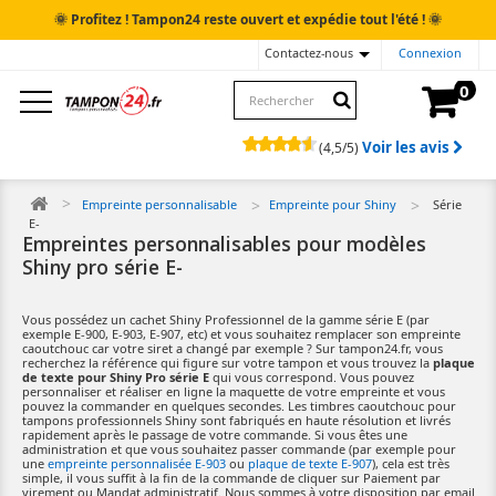
🌞
🌞
Profitez ! Tampon24 reste ouvert et expédie tout l'été !
Contactez-nous
Connexion
0
Voir les avis
(
4,5
/
5
)
Empreinte personnalisable
Empreinte pour Shiny
Série
E-
Empreintes personnalisables pour modèles
Shiny pro série E-
Vous possédez un cachet Shiny Professionnel de la gamme série E (par
exemple E-900, E-903, E-907, etc) et vous souhaitez remplacer son empreinte
caoutchouc car votre siret a changé par exemple ? Sur tampon24.fr, vous
recherchez la référence qui figure sur votre tampon et vous trouvez la
plaque
de texte pour Shiny Pro série E
qui vous correspond. Vous pouvez
personnaliser et réaliser en ligne la maquette de votre empreinte et vous
pouvez la commander en quelques secondes. Les timbres caoutchouc pour
tampons professionnels Shiny sont fabriqués en haute résolution et livrés
rapidement après le passage de votre commande. Si vous êtes une
administration et que vous souhaitez passer commande (par exemple pour
une
empreinte personnalisée E-903
ou
plaque de texte E-907
), cela est très
simple, il vous suffit à la fin de la commande de cliquer sur Paiement par
virement ou Mandat administratif. Nous sommes à votre disposition par email