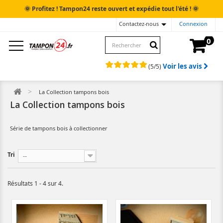
🌞
🌞
Profitez ! Tampon24 reste ouvert et expédie tout l'été !
Contactez-nous
Connexion
0
Voir les avis
(
5
/
5
)
La Collection tampons bois
La Collection tampons bois
Série de tampons bois à collectionner
Tri
--
Résultats 1 - 4 sur 4.