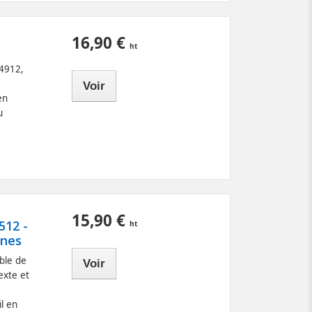
16,90 €
 4912,
Voir
en
u
15,90 €
512 -
gnes
ble de
Voir
exte et
il en