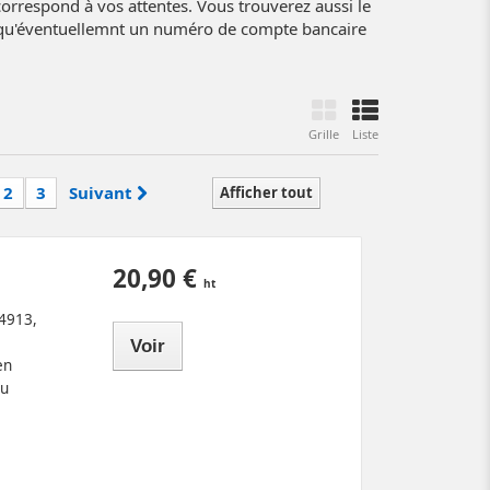
correspond à vos attentes. Vous trouverez aussi le
i qu'éventuellemnt un numéro de compte bancaire
Grille
Liste
2
3
Suivant
Afficher tout
20,90 €
 4913,
Voir
en
du