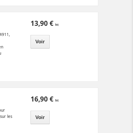
13,90 €
 4911,
Voir
en
u
16,90 €
our
sur les
Voir