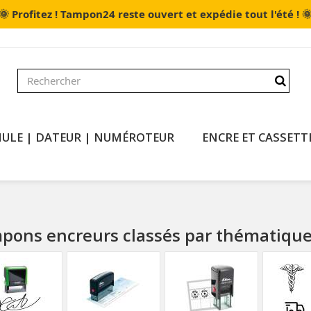
🌞

Profitez ! Tampon24 reste ouvert et expédie tout l'été !
ULE | DATEUR | NUMÉROTEUR
ENCRE ET CASSETT
pons encreurs classés par thématiqu