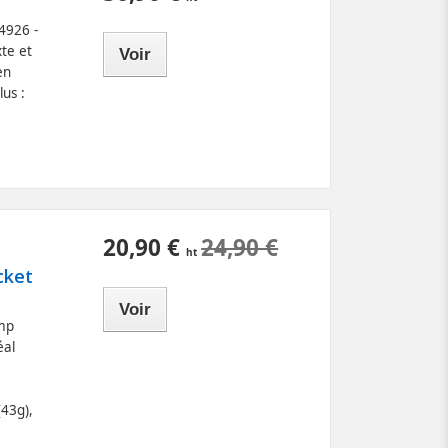
4926 -
te et
Voir
en
lus :
20,90 €
24,90 €
cket
Voir
amp
éal
(43g),