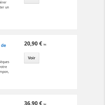
sérer
ter un
20,90 €
 de
Voir
hèques
votre
ampon,
36,90 €