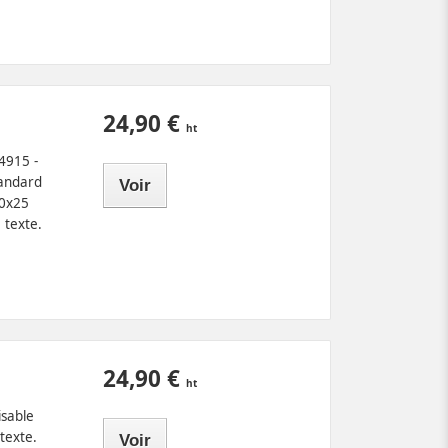
24,90 €
4915 -
tandard
Voir
70x25
 texte.
24,90 €
isable
texte.
Voir