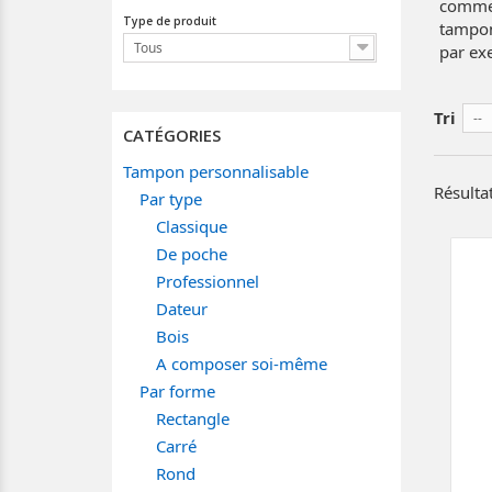
comme l
Type de produit
tampon
Tous
par ex
Tri
--
CATÉGORIES
Tampon personnalisable
Résultat
Par type
Classique
De poche
Professionnel
Dateur
Bois
A composer soi-même
Par forme
Rectangle
Carré
Rond