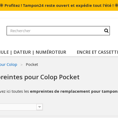
🌞

Profitez ! Tampon24 reste ouvert et expédie tout l'été !
ULE | DATEUR | NUMÉROTEUR
ENCRE ET CASSETT
our Colop
Pocket
reintes pour Colop Pocket
ez ici toutes les
empreintes de remplacement pour tampon