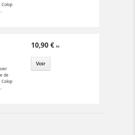
e Colop
.
10,90 €
Voir
oser
e de
e Colop
.