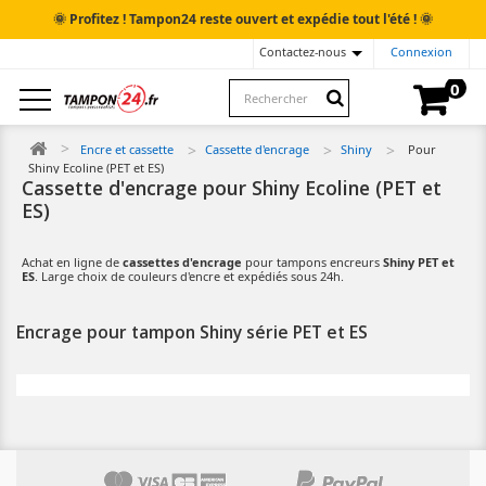
🌞
🌞
Profitez ! Tampon24 reste ouvert et expédie tout l'été !
Contactez-nous
Connexion
0
Encre et cassette
Cassette d'encrage
Shiny
Pour
Shiny Ecoline (PET et ES)
Cassette d'encrage pour Shiny Ecoline (PET et
ES)
Achat en ligne de
cassettes d'encrage
pour tampons encreurs
Shiny PET et
ES
. Large choix de couleurs d'encre et expédiés sous 24h.
Encrage pour tampon Shiny série PET et ES