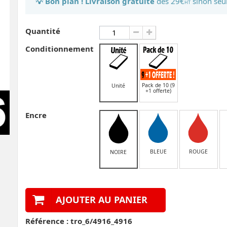
💡 Bon plan ! Livraison gratuite
dès 29€
sinon seu
HT
Quantité
Conditionnement
Pack de 10 (9
Unité
+1 offerte)
Encre
BLEUE
ROUGE
NOIRE
AJOUTER AU PANIER
Référence :
tro_6/4916_4916