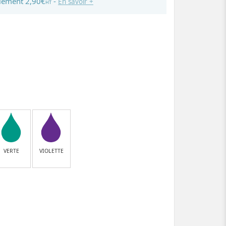
lement 2,90€
-
En savoir +
HT
VERTE
VIOLETTE