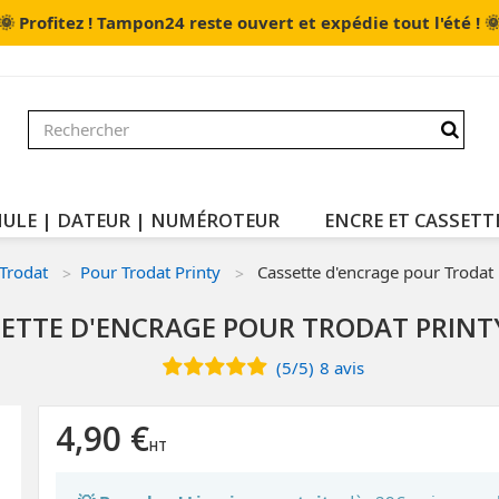
🌞

Profitez ! Tampon24 reste ouvert et expédie tout l'été !
ULE | DATEUR | NUMÉROTEUR
ENCRE ET CASSETT
Trodat
Pour Trodat Printy
Cassette d'encrage pour Trodat
ETTE D'ENCRAGE POUR TRODAT PRINT
(
5
/
5
)
8
avis
4,90 €