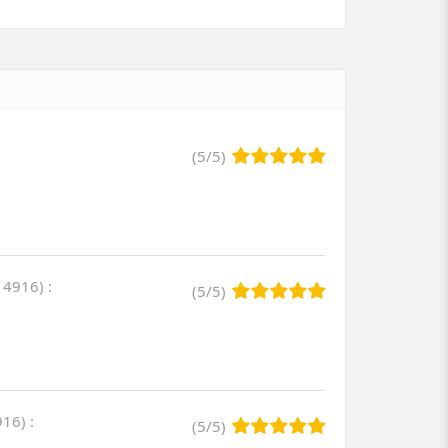
(
5
/
5
)
y 4916
)
:
(
5
/
5
)
916
)
:
(
5
/
5
)