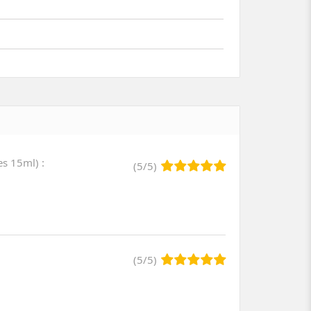
ses 15ml
)
:
(
5
/
5
)
(
5
/
5
)