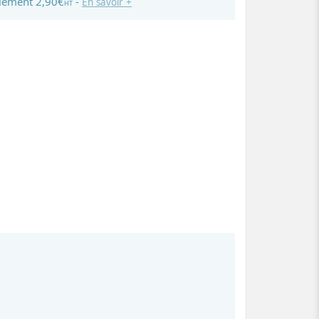
lement 2,90€
-
En savoir +
HT