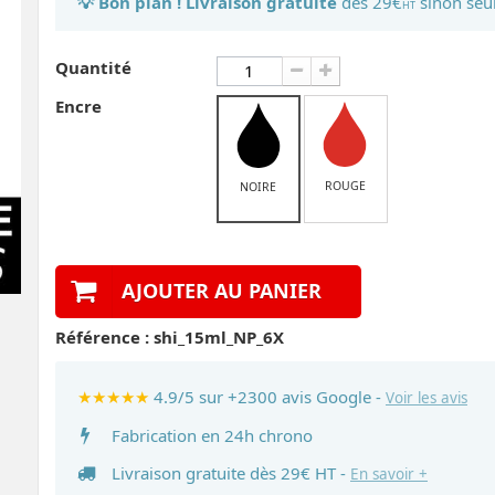
💡 Bon plan ! Livraison gratuite
dès 29€
sinon seu
HT
Quantité
Encre
ROUGE
NOIRE
AJOUTER AU PANIER
Référence :
shi_15ml_NP_6X
★★★★★
4.9/5 sur +2300 avis Google -
Voir les avis
Fabrication en 24h chrono
Livraison gratuite dès 29€ HT -
En savoir +