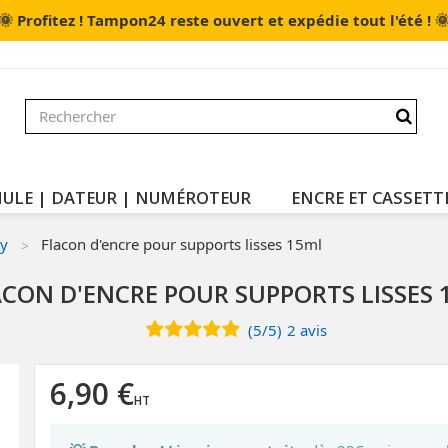
🌞

Profitez ! Tampon24 reste ouvert et expédie tout l'été !
ULE | DATEUR | NUMÉROTEUR
ENCRE ET CASSETT
ny
Flacon d'encre pour supports lisses 15ml
ACON D'ENCRE POUR SUPPORTS LISSES 
(
5
/
5
)
2
avis
6,90 €