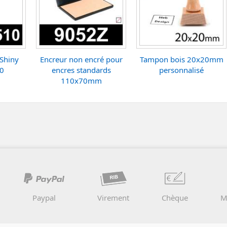
Shiny
Encreur non encré pour
Tampon bois 20x20mm
10
encres standards
personnalisé
110x70mm
Paypal
Virement
Chèque
M