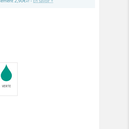
lement 2,90€
-
En savoir +
HT
VERTE