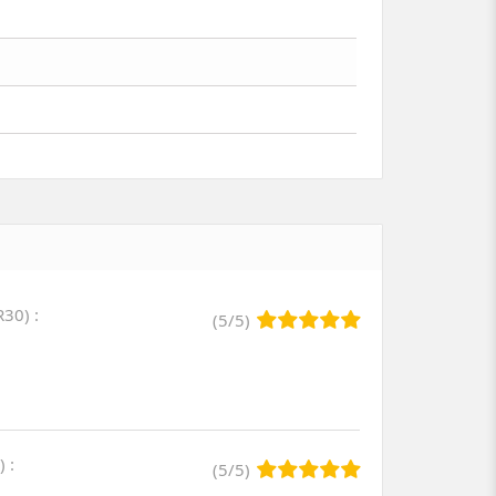
 R30
)
:
(
5
/
5
)
)
:
(
5
/
5
)