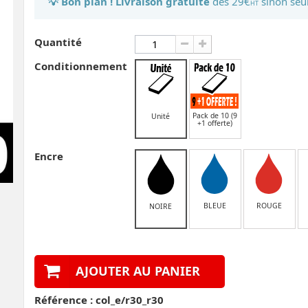
💡 Bon plan ! Livraison gratuite
dès 29€
sinon seu
HT
Quantité
Conditionnement
Pack de 10 (9
Unité
+1 offerte)
Encre
BLEUE
ROUGE
NOIRE
AJOUTER AU PANIER
Référence :
col_e/r30_r30