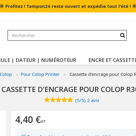
🌞

Profitez ! Tampon24 reste ouvert et expédie tout l'été !
ULE | DATEUR | NUMÉROTEUR
ENCRE ET CASSETT
Colop
Pour Colop Printer
Cassette d'encrage pour Colop 
CASSETTE D'ENCRAGE POUR COLOP R3
(
5
/
5
)
2
avis
4,40 €