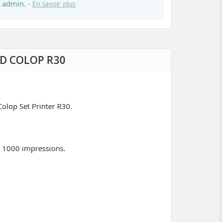
 admin. -
En savoir plus
D COLOP R30
olop Set Printer R30.
m 1000 impressions.