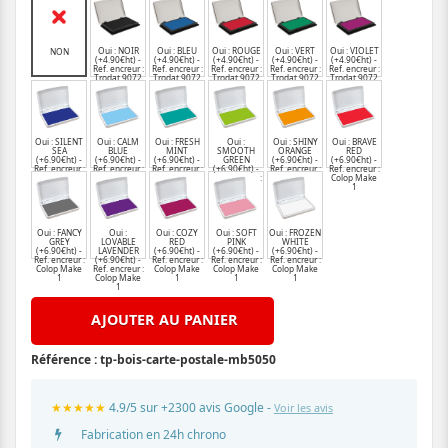
Oui : NOIR
Oui : BLEU
Oui : ROUGE
Oui : VERT
Oui : VIOLET
NON
(+4.90€ht) -
(+4.90€ht) -
(+4.90€ht) -
(+4.90€ht) -
(+4.90€ht) -
Ref. encreur :
Ref. encreur :
Ref. encreur :
Ref. encreur :
Ref. encreur :
Trodat 9072
Trodat 9072
Trodat 9072
Trodat 9072
Trodat 9072
Oui : SILENT
Oui : CALM
Oui : FRESH
Oui :
Oui : SHINY
Oui : BRAVE
SEA
BLUE
MINT
SMOOTH
ORANGE
RED
(+6.90€ht) -
(+6.90€ht) -
(+6.90€ht) -
GREEN
(+6.90€ht) -
(+6.90€ht) -
Ref. encreur :
Ref. encreur :
Ref. encreur :
(+6.90€ht) -
Ref. encreur :
Ref. encreur :
Colop Make
Colop Make
Colop Make
Ref. encreur :
Colop Make
Colop Make
1
1
1
Colop Make
1
1
1
Oui : FANCY
Oui :
Oui : COZY
Oui : SOFT
Oui : FROZEN
GREY
LOVABLE
RED
PINK
WHITE
(+6.90€ht) -
LAVENDER
(+6.90€ht) -
(+6.90€ht) -
(+6.90€ht) -
Ref. encreur :
(+6.90€ht) -
Ref. encreur :
Ref. encreur :
Ref. encreur :
Colop Make
Ref. encreur :
Colop Make
Colop Make
Colop Make
1
Colop Make
1
1
1
1
AJOUTER AU PANIER
Référence :
tp-bois-carte-postale-mb5050
★★★★★
4.9/5 sur +2300 avis Google -
Voir les avis
Fabrication en 24h chrono