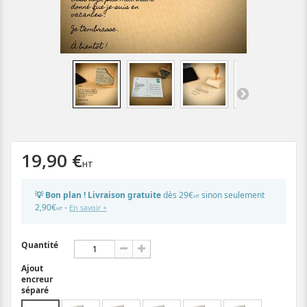
19,90 €
💡 Bon plan ! Livraison gratuite
dès 29€
sinon seulement
HT
2,90€
-
En savoir +
HT
Quantité
Ajout
encreur
séparé