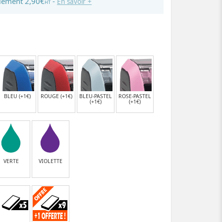
lement 2,90€
-
En savoir +
HT
BLEU (+1€)
ROUGE (+1€)
BLEU-PASTEL
ROSE-PASTEL
(+1€)
(+1€)
VERTE
VIOLETTE