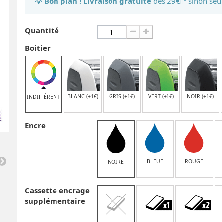
💡 Bon plan ! Livraison gratuite
dès 29€
sinon seu
HT
Quantité
Boitier
BLANC (+1€)
GRIS (+1€)
VERT (+1€)
NOIR (+1€)
INDIFFÉRENT
Encre
BLEUE
ROUGE
NOIRE
Cassette encrage
supplémentaire