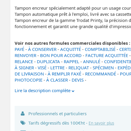
Tampon encreur spécialement adapté pour un usage cour
Tampon automatique prêt à l'emploi, livré avec sa cassett
Tampon encreur de la gamme Trodat Printy, la précision
fonctionnement et garantit une grande qualité d'impressi
Voir nos autres formules commerciales disponibles :
PAYÉ
-
À CONSERVER
-
ACQUITTÉ
-
COMPTABILISÉ
-
CERT
RENVOYER
-
BON POUR ACCORD
-
FACTURE ACQUITTÉE
RELANCE
-
DUPLICATA
-
RAPPEL
-
ANNULÉ
-
CONFIDENTI
À SIGNER
-
VISÉ
-
LETTRE
-
RELIQUAT
-
SPÉCIMEN
-
EXPÉD
DE LIVRAISON
-
À REMPLIR
FAXÉ
-
RECOMMANDÉ
-
POUR
PHOTOCOPIE
-
À CLASSER
-
DEVIS
-
Lire la description complète
Professionnels et particuliers
Tarifs dégressifs dès 100€ht -
En savoir plus