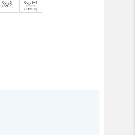
Oui : 5
Oui : 9+1
(+22€00)
offerte
(+39€60)