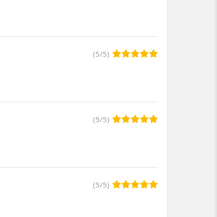
(
5
/
5
)
(
5
/
5
)
(
5
/
5
)