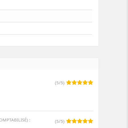
(
5
/
5
)
COMPTABILISÉ
)
:
(
5
/
5
)