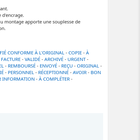
ant.
e d'encrage.
 du montage apporte une souplesse de
on.
IFIÉ CONFORME À L'ORIGINAL
-
COPIE
-
À
-
FACTURE
-
VALIDÉ
-
ARCHIVÉ
-
URGENT
-
EL
-
REMBOURSÉ
-
ENVOYÉ
-
REÇU
-
ORIGINAL
-
IÉ
-
PERSONNEL
-
RÉCEPTIONNÉ
-
AVOIR
-
BON
 INFORMATION
-
À COMPLÉTER
-