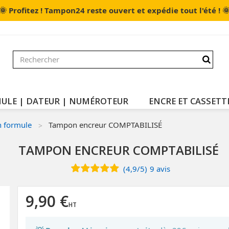
🌞

Profitez ! Tampon24 reste ouvert et expédie tout l'été !
ULE | DATEUR | NUMÉROTEUR
ENCRE ET CASSETT
 formule
Tampon encreur COMPTABILISÉ
TAMPON ENCREUR COMPTABILISÉ
(
4,9
/
5
)
9
avis
9,90 €