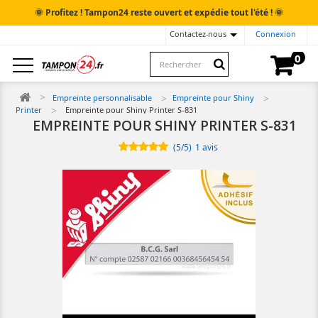
🌞
🌞
Profitez ! Tampon24 reste ouvert et expédie tout l'été !
Contactez-nous
Connexion
0
Empreinte personnalisable
Empreinte pour Shiny
Printer
Empreinte pour Shiny Printer S-831
EMPREINTE POUR SHINY PRINTER S-831
(
5
/
5
)
1
avis