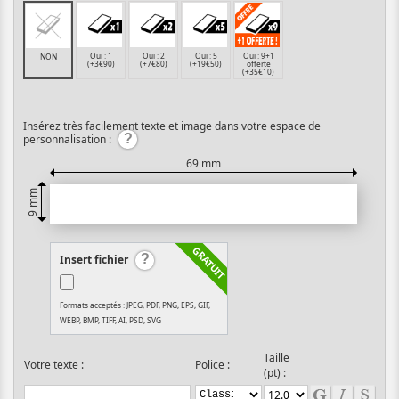
Oui : 1
Oui : 2
Oui : 5
Oui : 9+1
NON
(+3€90)
(+7€80)
(+19€50)
offerte
(+35€10)
Insérez très facilement texte et image dans votre espace de
personnalisation :
69 mm
9 mm
Insert fichier
Formats acceptés : JPEG, PDF, PNG, EPS, GIF,
WEBP, BMP, TIFF, AI, PSD, SVG
Taille
Votre texte :
Police :
(pt) :