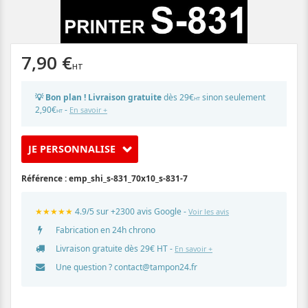
7,90 €
💡 Bon plan ! Livraison gratuite
dès 29€
sinon seulement
HT
2,90€
-
En savoir +
HT
JE PERSONNALISE
Référence :
emp_shi_s-831_70x10_s-831-7
★★★★★
4.9/5 sur +2300 avis Google -
Voir les avis
Fabrication en 24h chrono
Livraison gratuite dès 29€ HT -
En savoir +
Une question ?
contact@tampon24.fr