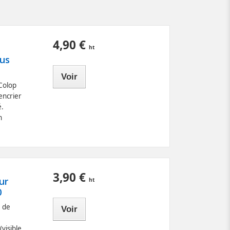
4,90 €
lus
Voir
 Colop
encrier
é.
n
3,90 €
ur
0
n de
Voir
visible