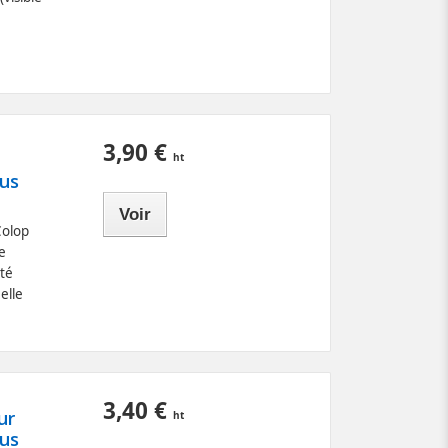
3,90 €
lus
Voir
Colop
e
ité
elle
3,40 €
ur
lus