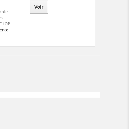
Voir
mplie
es
COLOP
ence