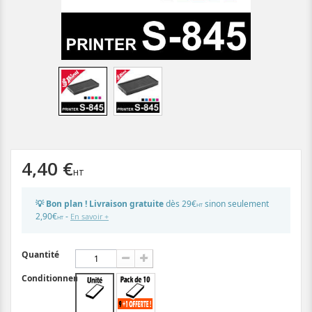
4,40 €
💡 Bon plan ! Livraison gratuite
dès 29€
sinon seulement
HT
2,90€
-
En savoir +
HT
Quantité
Conditionnement