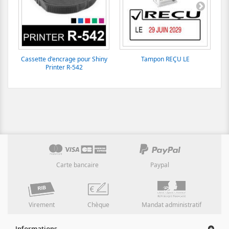
Cassette d'encrage pour Shiny
Tampon REÇU LE
Ca
Printer R-542
Carte bancaire
Paypal
Virement
Chèque
Mandat administratif
Informations