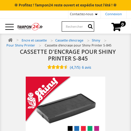
🌞
🌞
Profitez ! Tampon24 reste ouvert et expédie tout l'été !
Contactez-nous
Connexion
0
Encre et cassette
Cassette d'encrage
Shiny
Pour Shiny Printer
Cassette d'encrage pour Shiny Printer S-845
CASSETTE D'ENCRAGE POUR SHINY
PRINTER S-845
(
4,7
/
5
)
6
avis