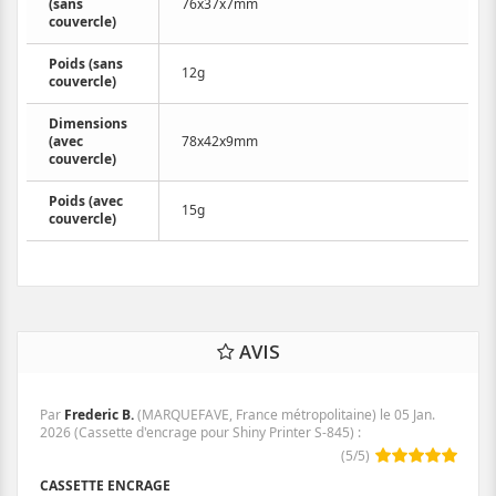
(sans
76x37x7mm
couvercle)
Poids (sans
12g
couvercle)
Dimensions
(avec
78x42x9mm
couvercle)
Poids (avec
15g
couvercle)
AVIS
Par
Frederic B.
(MARQUEFAVE, France métropolitaine) le
05 Jan.
2026
(
Cassette d'encrage pour Shiny Printer S-845
)
:
(
5
/
5
)
CASSETTE ENCRAGE