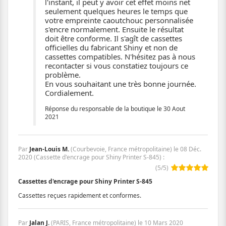
l'instant, il peut y avoir cet effet moins net
seulement quelques heures le temps que
votre empreinte caoutchouc personnalisée
s'encre normalement. Ensuite le résultat
doit être conforme. Il s'agît de cassettes
officielles du fabricant Shiny et non de
cassettes compatibles. N'hésitez pas à nous
recontacter si vous constatiez toujours ce
problème.
En vous souhaitant une très bonne journée.
Cordialement.
Réponse du responsable de la boutique le 30 Aout
2021
Par
Jean-Louis M.
(Courbevoie, France métropolitaine) le
08 Déc.
2020
(
Cassette d'encrage pour Shiny Printer S-845
)
:
(
5
/
5
)
Cassettes d'encrage pour Shiny Printer S-845
Cassettes reçues rapidement et conformes.
Par
Jalan J.
(PARIS, France métropolitaine) le
10 Mars 2020