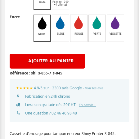
Pack de 10 (9
Unité
+1 offerte)
Encre
BLEUE
ROUGE
VERTE
VIOLETTE
NOIRE
AJOUTER AU PANIER
Référence :
shi_s-855-7_s-845
★★★★★
4.9/5 sur +2300 avis Google -
Voir les avis
Fabrication en 24h chrono
Livraison gratuite dès 29€ HT -
En savoir +
Une question ?
02 46 46 98 48
Cassette d'encrage pour tampon encreur Shiny Printer S-845.