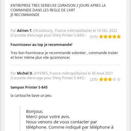
ENTREPRISE TRES SERIEUSE LIVRAISON 2 JOURS APRES LA
COMMANDE DANS LES REGLE DE L'ART
JE RECOMMANDE
Par
Adrien T.
(Strasbourg , France métropolitaine) le
16 Fév. 2022
(
Cassette d'encrage pour Shiny Printer S-845
)
:
(
5
/
5
)
Fournisseur au top je recommande!
Tres bon fournisseur je recommande volontier , commande traiter
et livrer même plus vite qu’annoncer.
Par
Michel D.
(HYERES, France métropolitaine) le
30 Aout 2021
(
Cassette d'encrage pour Shiny Printer S-845
)
:
(
3
/
5
)
tampon Printer S-845
la cartouche bave un peu
Bonjour,
Merci pour votre avis.
Nous venons de vous contacter par
téléphone. Comme indiqué par téléphone à