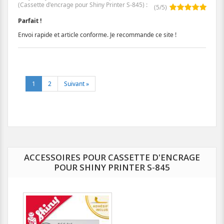
(
Cassette d'encrage pour Shiny Printer S-845
)
:
(
5
/
5
)
Parfait !
Envoi rapide et article conforme. Je recommande ce site !
1
2
Suivant »
ACCESSOIRES POUR CASSETTE D'ENCRAGE
POUR SHINY PRINTER S-845