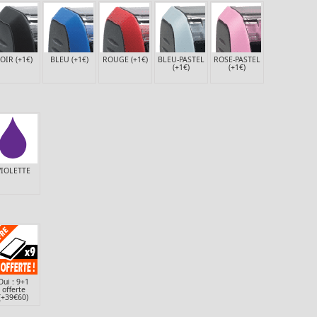
OIR (+1€)
BLEU (+1€)
ROUGE (+1€)
BLEU-PASTEL
ROSE-PASTEL
(+1€)
(+1€)
VIOLETTE
Oui : 9+1
offerte
(+39€60)