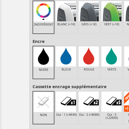
BLANC (+1€)
GRIS (+1€)
VERT (+1€)
N
INDIFFÉRENT
Encre
BLEUE
ROUGE
VERTE
NOIRE
Cassette encrage supplémentaire
Oui : 1 (+4€40)
Oui : 2 (+8€80)
Oui : 5
NON
(+22€00)