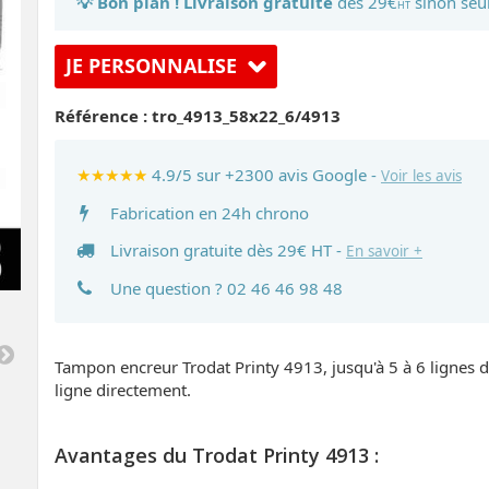
💡 Bon plan ! Livraison gratuite
dès 29€
sinon seu
HT
JE PERSONNALISE
Référence :
tro_4913_58x22_6/4913
★★★★★
4.9/5 sur +2300 avis Google -
Voir les avis
Fabrication en 24h chrono
Livraison gratuite dès 29€ HT -
En savoir +
Une question ?
02 46 46 98 48
Tampon encreur Trodat Printy 4913, jusqu'à 5 à 6 lignes de
ligne directement.
Avantages du Trodat Printy 4913 :