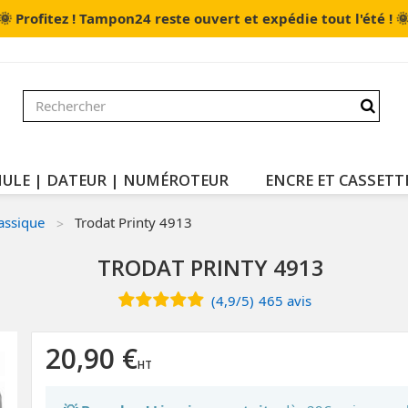
🌞

Profitez ! Tampon24 reste ouvert et expédie tout l'été !
ULE | DATEUR | NUMÉROTEUR
ENCRE ET CASSETT
assique
Trodat Printy 4913
TRODAT PRINTY 4913
(
4,9
/
5
)
465
avis
20,90 €