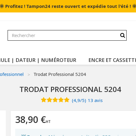
🌞

Profitez ! Tampon24 reste ouvert et expédie tout l'été !
ULE | DATEUR | NUMÉROTEUR
ENCRE ET CASSETT
ofessionnel
Trodat Professional 5204
TRODAT PROFESSIONAL 5204
(
4,9
/
5
)
13
avis
38,90 €