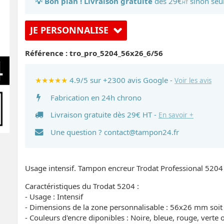
💡 Bon plan ! Livraison gratuite
dès 29€
sinon seu
HT
JE PERSONNALISE
Référence :
tro_pro_5204_56x26_6/56
★★★★★
4.9/5 sur +2300 avis Google -
Voir les avis
Fabrication en 24h chrono
Livraison gratuite dès 29€ HT -
En savoir +
Une question ?
contact@tampon24.fr
Usage intensif. Tampon encreur Trodat Professional 5204 -
Caractéristiques du Trodat 5204 :
- Usage : Intensif
- Dimensions de la zone personnalisable : 56x26 mm soit e
- Couleurs d'encre diponibles : Noire, bleue, rouge, verte o