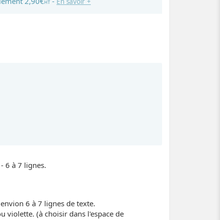
lement 2,90€
-
En savoir +
HT
 6 à 7 lignes.
nvion 6 à 7 lignes de texte.
u violette. (à choisir dans l'espace de