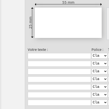
55 mm
25 mm
Votre texte :
Police :