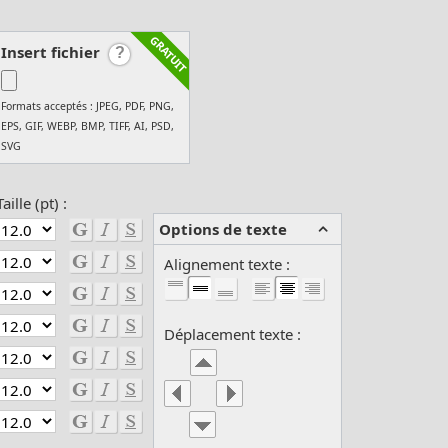
Insert fichier
Formats acceptés : JPEG, PDF, PNG,
EPS, GIF, WEBP, BMP, TIFF, AI, PSD,
SVG
Taille (pt) :
Options de texte
Alignement texte :
Déplacement texte :