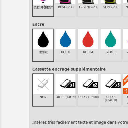
ROSE (+1€)
ARGENT (+1€)
VERT (+1€)
N
INDIFFÉRENT
Encre
BLEUE
ROUGE
VERTE
NOIRE
Cassette encrage supplémentaire
Oui : 1 (+4€90)
Oui : 2 (+9€80)
Oui : 5
NON
(+24€50)
Insérez très facilement texte et image dans votr