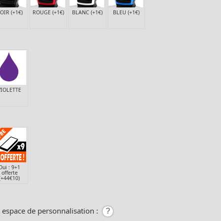
OIR (+1€)
ROUGE (+1€)
BLANC (+1€)
BLEU (+1€)
VIOLETTE
Oui : 9+1
offerte
(+44€10)
e espace de personnalisation :