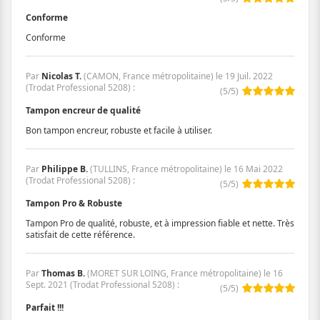
Conforme
Conforme
Par
Nicolas T.
(CAMON, France métropolitaine) le
19 Juil. 2022
(
Trodat Professional 5208
)
:
(
5
/
5
)
Tampon encreur de qualité
Bon tampon encreur, robuste et facile à utiliser.
Par
Philippe B.
(TULLINS, France métropolitaine) le
16 Mai 2022
(
Trodat Professional 5208
)
:
(
5
/
5
)
Tampon Pro & Robuste
Tampon Pro de qualité, robuste, et à impression fiable et nette. Très
satisfait de cette référence.
Par
Thomas B.
(MORET SUR LOING, France métropolitaine) le
16
Sept. 2021
(
Trodat Professional 5208
)
:
(
5
/
5
)
Parfait !!!