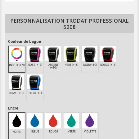
PERSONNALISATION TRODAT PROFESSIONAL
5208
Couleur de bague
ROSE (+1€)
ARGENT
VERT (+1€)
NOIR (+1€)
ROUGE (+1€)
INDIFFÉRENT
(+1€)
BLANC (+1€)
BLEU (+1€)
Encre
BLEUE
ROUGE
VERTE
VIOLETTE
NOIRE