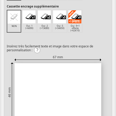
Cassette encrage supplémentaire
Oui : 1
Oui : 2
Oui : 5
Oui : 9+1
NON
(+6€90)
(+13€80)
(+34€50)
offerte
(+62€10)
Insérez très facilement texte et image dans votre espace de
personnalisation :
67 mm
46 mm