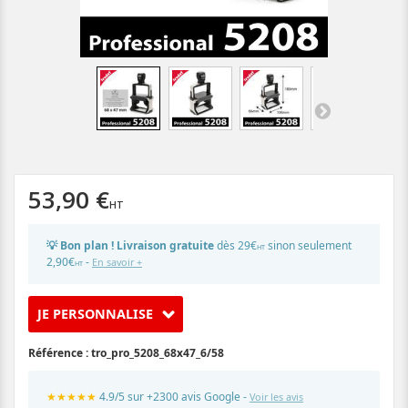
53,90 €
💡 Bon plan ! Livraison gratuite
dès 29€
sinon seulement
HT
2,90€
-
En savoir +
HT
JE PERSONNALISE
Référence :
tro_pro_5208_68x47_6/58
★★★★★
4.9/5 sur +2300 avis Google -
Voir les avis