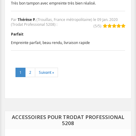
Très bon tampon avec empreinte très bien réalisé.
Par
Thérèse P.
(Trouillas, France métropolitaine) le
09 Jan. 2020
(
Trodat Professional 5208
)
:
(
5
/
5
)
Parfait
Empreinte parfait, beau rendu, livraison rapide
1
2
Suivant »
ACCESSOIRES POUR TRODAT PROFESSIONAL
5208