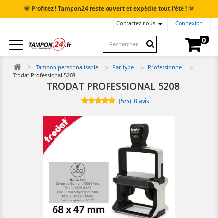
🌞
🌞
Profitez ! Tampon24 reste ouvert et expédie tout l'été !
Contactez-nous
Connexion
0
Tampon personnalisable
Par type
Professionnel
Trodat Professional 5208
TRODAT PROFESSIONAL 5208
(
5
/
5
)
8
avis