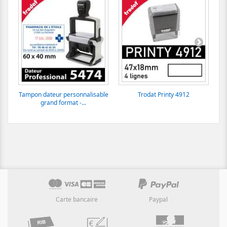
Tampon dateur personnalisable
Trodat Printy 4912
E
grand format -...
Carte bancaire
Paypal