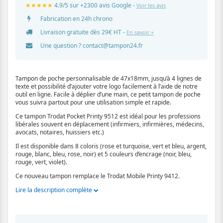
★★★★★
4.9/5 sur +2300 avis Google -
Voir les avis
Fabrication en 24h chrono
Livraison gratuite dès 29€ HT -
En savoir +
Une question ?
contact@tampon24.fr
Tampon de poche personnalisable de 47x18mm, jusqu’à 4 lignes de
texte et possibilité d’ajouter votre logo facilement à l’aide de notre
outil en ligne. Facile à déplier d’une main, ce petit tampon de poche
vous suivra partout pour une utilisation simple et rapide.
Ce tampon Trodat Pocket Printy 9512 est idéal pour les professions
libérales souvent en déplacement (infirmiers, infirmières, médecins,
avocats, notaires, huissiers etc.)
Il est disponible dans 8 coloris (rose et turquoise, vert et bleu, argent,
rouge, blanc, bleu, rose, noir) et 5 couleurs d’encrage (noir, bleu,
rouge, vert, violet).
Ce nouveau tampon remplace le Trodat Mobile Printy 9412.
Lire la description complète