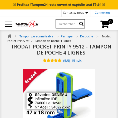
🌞
🌞
Profitez ! Tampon24 reste ouvert et expédie tout l'été !
Contactez-nous
Connexion
0
Tampon personnalisable
Par type
De poche
Trodat
Pocket Printy 9512 - Tampon de poche 4 lignes
TRODAT POCKET PRINTY 9512 - TAMPON
DE POCHE 4 LIGNES
(
5
/
5
)
15
avis