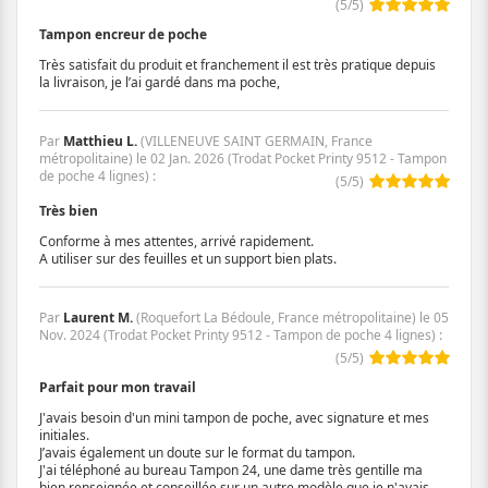
(
5
/
5
)
Tampon encreur de poche
Très satisfait du produit et franchement il est très pratique depuis
la livraison, je l’ai gardé dans ma poche,
Par
Matthieu L.
(VILLENEUVE SAINT GERMAIN, France
métropolitaine) le
02 Jan. 2026
(
Trodat Pocket Printy 9512 - Tampon
de poche 4 lignes
)
:
(
5
/
5
)
Très bien
Conforme à mes attentes, arrivé rapidement.
A utiliser sur des feuilles et un support bien plats.
Par
Laurent M.
(Roquefort La Bédoule, France métropolitaine) le
05
Nov. 2024
(
Trodat Pocket Printy 9512 - Tampon de poche 4 lignes
)
:
(
5
/
5
)
Parfait pour mon travail
J'avais besoin d'un mini tampon de poche, avec signature et mes
initiales.
J’avais également un doute sur le format du tampon.
J'ai téléphoné au bureau Tampon 24, une dame très gentille ma
bien renseignée et conseillée sur un autre modèle que je n'avais