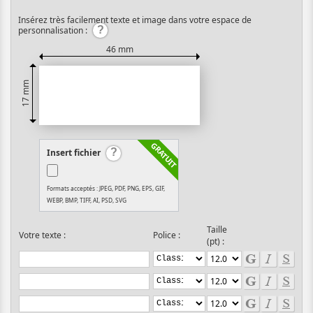
Insérez très facilement texte et image dans votre espace de
personnalisation :
46 mm
17 mm
Insert fichier
Formats acceptés : JPEG, PDF, PNG, EPS, GIF,
WEBP, BMP, TIFF, AI, PSD, SVG
Taille
Votre texte :
Police :
(pt) :