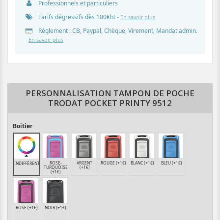
Professionnels et particuliers
Tarifs dégressifs dès 100€ht -
En savoir plus
Règlement : CB, Paypal, Chèque, Virement, Mandat admin.
-
En savoir plus
PERSONNALISATION TAMPON DE POCHE
TRODAT POCKET PRINTY 9512
Boitier
ROSE-
ARGENT
ROUGE (+1€)
BLANC (+1€)
BLEU (+1€)
INDIFFÉRENT
TURQUOISE
(+1€)
(+1€)
ROSE (+1€)
NOIR (+1€)