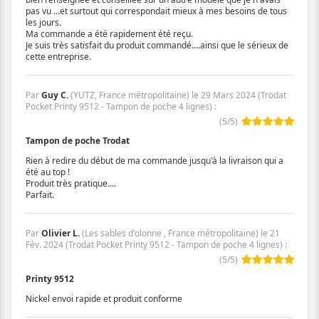
pas vu ...et surtout qui correspondait mieux à mes besoins de tous
les jours.
Ma commande a été rapidement été reçu.
Je suis très satisfait du produit commandé....ainsi que le sérieux de
cette entreprise.
Par
Guy C.
(YUTZ, France métropolitaine) le
29 Mars 2024
(
Trodat
Pocket Printy 9512 - Tampon de poche 4 lignes
)
:
(
5
/
5
)
Tampon de poche Trodat
Rien à redire du début de ma commande jusqu'à la livraison qui a
été au top !
Produit très pratique....
Parfait.
Par
Olivier L.
(Les sables d'olonne , France métropolitaine) le
21
Fév. 2024
(
Trodat Pocket Printy 9512 - Tampon de poche 4 lignes
)
:
(
5
/
5
)
Printy 9512
Nickel envoi rapide et produit conforme