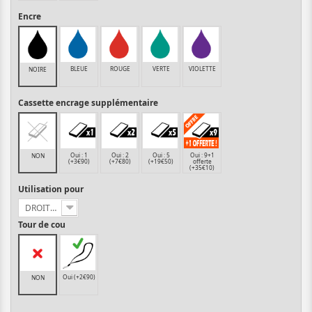
Encre
BLEUE
ROUGE
VERTE
VIOLETTE
NOIRE
Cassette encrage supplémentaire
Oui : 1
Oui : 2
Oui : 5
Oui : 9+1
NON
(+3€90)
(+7€80)
(+19€50)
offerte
(+35€10)
Utilisation pour
DROITIER
Tour de cou
Oui (+2€90)
NON