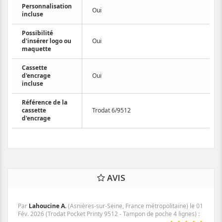
Personnalisation
Oui
incluse
Possibilité
d'insérer logo ou
Oui
maquette
Cassette
d'encrage
Oui
incluse
Référence de la
cassette
Trodat 6/9512
d'encrage
AVIS
Par
Lahoucine A.
(Asnières-sur-Seine, France métropolitaine) le
01
Fév. 2026
(
Trodat Pocket Printy 9512 - Tampon de poche 4 lignes
)
: