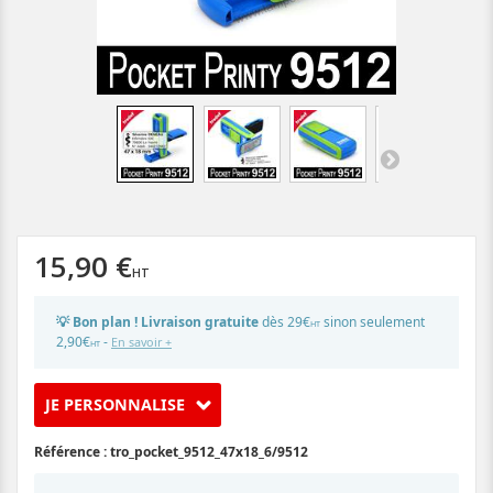
15,90 €
💡 Bon plan ! Livraison gratuite
dès 29€
sinon seulement
HT
2,90€
-
En savoir +
HT
JE PERSONNALISE
Référence :
tro_pocket_9512_47x18_6/9512