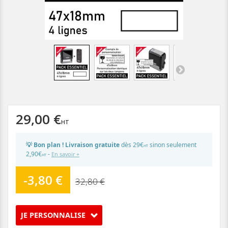
29,00 €
💡 Bon plan ! Livraison gratuite
dès 29€
sinon seulement
HT
2,90€
-
En savoir +
HT
-3,80 €
32,80 €
JE PERSONNALISE