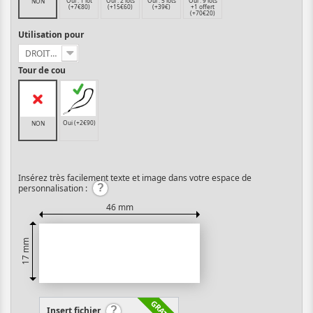
Oui : 1 lot
Oui : 2 lots
Oui : 5 lots
Oui : 9 lots
NON
(+7€80)
(+15€60)
(+39€)
+1 offert
(+70€20)
Utilisation pour
DROITIER
Tour de cou
Oui (+2€90)
NON
Insérez très facilement texte et image dans votre espace de
personnalisation :
46 mm
17 mm
Insert fichier