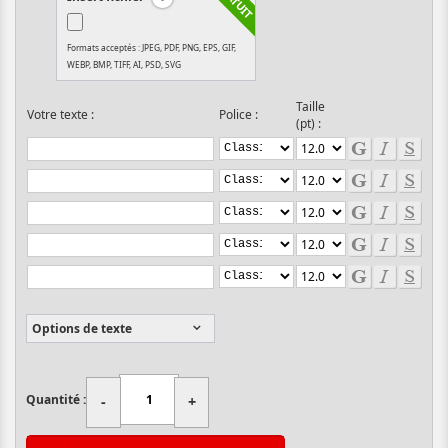
Formats acceptés : JPEG, PDF, PNG, EPS, GIF,
WEBP, BMP, TIFF, AI, PSD, SVG
Taille
Votre texte :
Police :
(pt) :
Options de texte
Quantité :
-
+