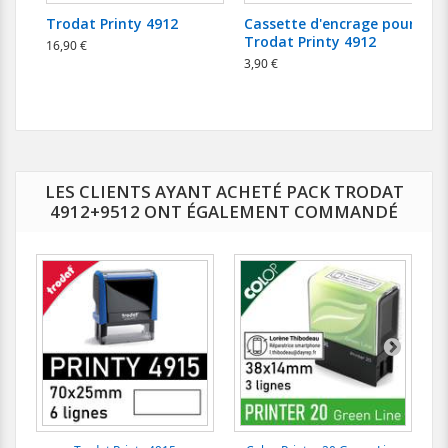
Trodat Printy 4912
Cassette d'encrage pour
Trodat Printy 4912
16,90 €
3,90 €
8
LES CLIENTS AYANT ACHETÉ PACK TRODAT
4912+9512 ONT ÉGALEMENT COMMANDÉ