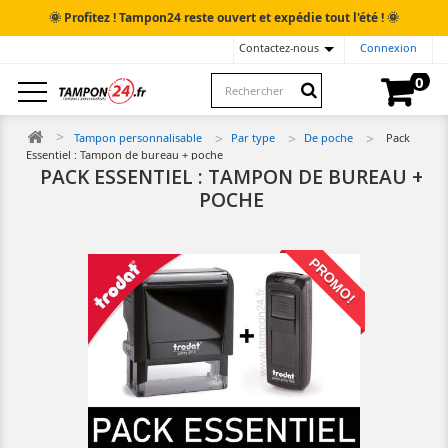
🌞
🌞
Profitez ! Tampon24 reste ouvert et expédie tout l'été !
Contactez-nous
Connexion
0
Tampon personnalisable
Par type
De poche
Pack
Essentiel : Tampon de bureau + poche
PACK ESSENTIEL : TAMPON DE BUREAU +
POCHE
PROMO!