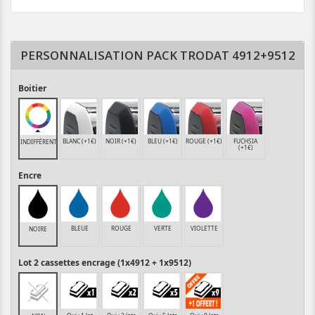
PERSONNALISATION PACK TRODAT 4912+9512
Boitier
BLANC (+1€)
NOIR (+1€)
BLEU (+1€)
ROUGE (+1€)
FUCHSIA
INDIFFÉRENT
(+1€)
Encre
BLEUE
ROUGE
VERTE
VIOLETTE
NOIRE
Lot 2 cassettes encrage (1x4912 + 1x9512)