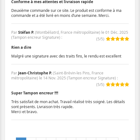
Conforme à mes attentes et livraison rapide
Deuxième commande sur ce site. Le produit est conforme à ma
commande et a été livré en moins d’une semaine. Merci.
Par
Stéfan P.
(Montbéliatrd, France métropolitaine) le
01 Déc. 2025
(
Tampon encreur Signature
)
:
(
5
/
5
)
Rien a dire
Malgré une signature avec des traits fins, le rendu est excellent
Par
Jean-Christophe P.
(Saint-Brévin-les Pins, France
métropolitaine) le
14 Nov. 2025
(
Tampon encreur Signature
)
:
(
5
/
5
)
Super Tampon encreur !!!!
Très satisfait de mon achat. Travail réalisé très soigné. Les détails
sont présents. Livraison très rapide.
Merci et bravo.