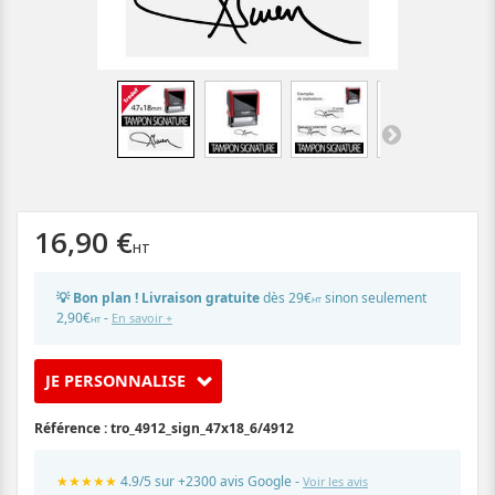
16,90 €
💡 Bon plan ! Livraison gratuite
dès 29€
sinon seulement
HT
2,90€
-
En savoir +
HT
JE PERSONNALISE
Référence :
tro_4912_sign_47x18_6/4912
★★★★★
4.9/5 sur +2300 avis Google -
Voir les avis