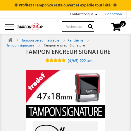
🌞
🌞
Profitez ! Tampon24 reste ouvert et expédie tout l'été !
Contactez-nous
Connexion
0
Tampon personnalisable
Par thème
Tampon signature
Tampon encreur Signature
TAMPON ENCREUR SIGNATURE
(
4,9
/
5
)
222
avis