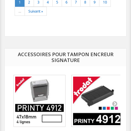
1
2
3
4
5
6
7
8
9
10
…
Suivant »
ACCESSOIRES POUR TAMPON ENCREUR
SIGNATURE