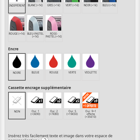
BLANC (+1€)
GRIS (+1€)
VERT (+1€)
NOIR (+1€)
BLEU (+1€)
INDIFFÉRENT
ROUGE (+1€)
BLEU-PASTEL
ROSE-
(+1€)
PASTEL (+1€)
Encre
BLEUE
ROUGE
VERTE
VIOLETTE
NOIRE
Cassette encrage supplémentaire
Oui : 1
Oui : 2
Oui : 5
Oui : 9+1
NON
(+3€90)
(+7€80)
(+19€50)
offerte
(+35€10)
Insérez très facilement texte et image dans votre espace de