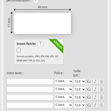
personnalisation :
46 mm
17 mm
Insert fichier
Formats acceptés : JPEG, PDF, PNG, EPS, GIF,
WEBP, BMP, TIFF, AI, PSD, SVG
Taille
Votre texte :
Police :
(pt) :