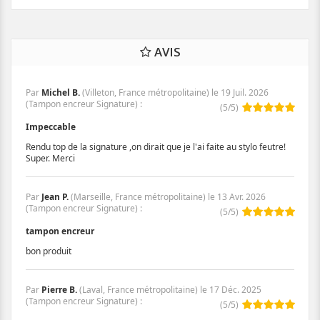
AVIS
Par
Michel B.
(Villeton, France métropolitaine) le
19 Juil. 2026
(
Tampon encreur Signature
)
:
(
5
/
5
)
Impeccable
Rendu top de la signature ,on dirait que je l'ai faite au stylo feutre!
Super. Merci
Par
Jean P.
(Marseille, France métropolitaine) le
13 Avr. 2026
(
Tampon encreur Signature
)
:
(
5
/
5
)
tampon encreur
bon produit
Par
Pierre B.
(Laval, France métropolitaine) le
17 Déc. 2025
(
Tampon encreur Signature
)
:
(
5
/
5
)