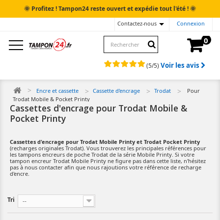
🌞
🌞
Profitez ! Tampon24 reste ouvert et expédie tout l'été !
Contactez-nous
Connexion
0
Voir les avis
(
5
/
5
)
Encre et cassette
Cassette d'encrage
Trodat
Pour
Trodat Mobile & Pocket Printy
Cassettes d'encrage pour Trodat Mobile &
Pocket Printy
Cassettes d'encrage pour Trodat Mobile Printy et Trodat Pocket Printy
(recharges originales Trodat). Vous trouverez les principales références pour
les tampons encreurs de poche Trodat de la série Mobile Printy. Si votre
tampon encreur Trodat Mobile Printy ne figure pas dans cette liste, n'hésitez
pas à nous contacter afin que nous rajoutions votre référence de recharge
d'encre.
Tri
--