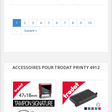
1
2
3
4
5
6
7
8
9
10
…
Suivant »
ACCESSOIRES POUR TRODAT PRINTY 4912