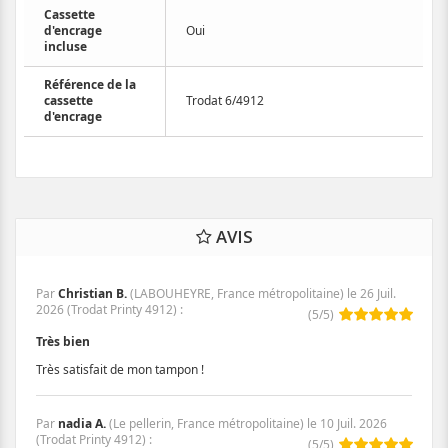
Cassette
d'encrage
Oui
incluse
Référence de la
cassette
Trodat 6/4912
d'encrage
AVIS
Par
Christian B.
(LABOUHEYRE, France métropolitaine) le
26 Juil.
2026
(
Trodat Printy 4912
)
:
(
5
/
5
)
Très bien
Très satisfait de mon tampon !
Par
nadia A.
(Le pellerin, France métropolitaine) le
10 Juil. 2026
(
Trodat Printy 4912
)
:
(
5
/
5
)