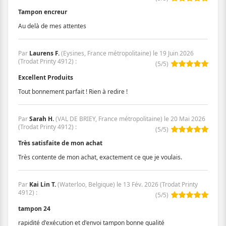
Tampon encreur
Au delà de mes attentes
Par
Laurens F.
(Eysines, France métropolitaine) le
19 Juin 2026
(
Trodat Printy 4912
)
:
(
5
/
5
)
Excellent Produits
Tout bonnement parfait ! Rien à redire !
Par
Sarah H.
(VAL DE BRIEY, France métropolitaine) le
20 Mai 2026
(
Trodat Printy 4912
)
:
(
5
/
5
)
Très satisfaite de mon achat
Très contente de mon achat, exactement ce que je voulais.
Par
Kai Lin T.
(Waterloo, Belgique) le
13 Fév. 2026
(
Trodat Printy
4912
)
:
(
5
/
5
)
tampon 24
rapidité d'exécution et d'envoi tampon bonne qualité