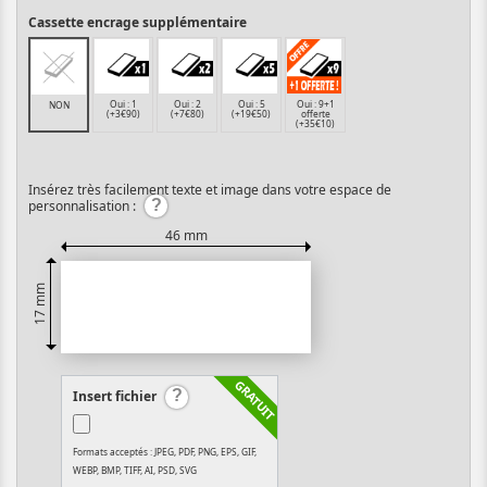
Cassette encrage supplémentaire
Oui : 1
Oui : 2
Oui : 5
Oui : 9+1
NON
(+3€90)
(+7€80)
(+19€50)
offerte
(+35€10)
Insérez très facilement texte et image dans votre espace de
personnalisation :
46 mm
17 mm
Insert fichier
Formats acceptés : JPEG, PDF, PNG, EPS, GIF,
WEBP, BMP, TIFF, AI, PSD, SVG