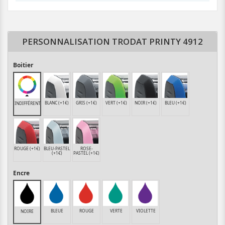
PERSONNALISATION TRODAT PRINTY 4912
Boitier
BLANC (+1€)
GRIS (+1€)
VERT (+1€)
NOIR (+1€)
BLEU (+1€)
INDIFFÉRENT
ROUGE (+1€)
BLEU-PASTEL
ROSE-
(+1€)
PASTEL (+1€)
Encre
BLEUE
ROUGE
VERTE
VIOLETTE
NOIRE