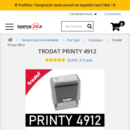
🌞
🌞
Profitez ! Tampon24 reste ouvert et expédie tout l'été !
Contactez-nous
Connexion
0
Tampon personnalisable
Par type
Classique
Trodat
Printy 4912
TRODAT PRINTY 4912
(
4,9
/
5
)
215
avis