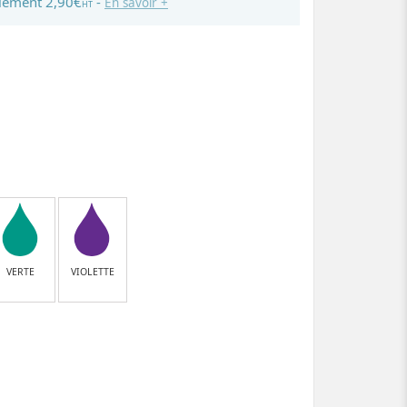
lement 2,90€
-
En savoir +
HT
VERTE
VIOLETTE