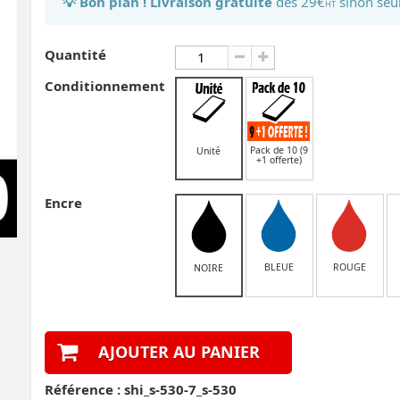
💡 Bon plan ! Livraison gratuite
dès 29€
sinon seu
HT
Quantité
Conditionnement
Pack de 10 (9
Unité
+1 offerte)
Encre
BLEUE
ROUGE
NOIRE
AJOUTER AU PANIER
Référence :
shi_s-530-7_s-530