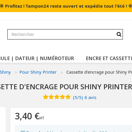
🌞

Profitez ! Tampon24 reste ouvert et expédie tout l'été !
ULE | DATEUR | NUMÉROTEUR
ENCRE ET CASSETT
Shiny
Pour Shiny Printer
Cassette d'encrage pour Shiny P
ETTE D'ENCRAGE POUR SHINY PRINTER
(
5
/
5
)
6
avis
3,40 €