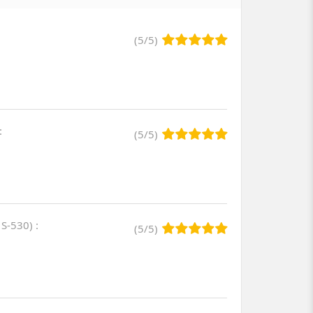
(
5
/
5
)
:
(
5
/
5
)
 S-530
)
:
(
5
/
5
)