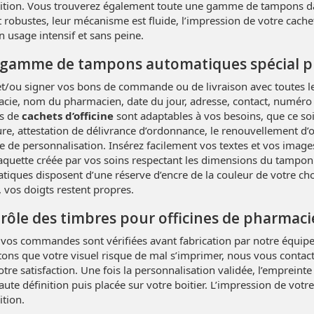
tition. Vous trouverez également toute une gamme de tampons da
t robustes, leur mécanisme est fluide, l’impression de votre cache
 usage intensif et sans peine.
gamme de tampons automatiques spécial 
et/ou signer vos bons de commande ou de livraison avec toutes le
cie, nom du pharmacien, date du jour, adresse, contact, numéro d
s de
cachets d’officine
sont adaptables à vos besoins, que ce s
re, attestation de délivrance d’ordonnance, le renouvellement d’
ne de personnalisation. Insérez facilement vos textes et vos imag
quette créée par vos soins respectant les dimensions du tampon
tiques disposent d’une réserve d’encre de la couleur de votre cho
 vos doigts restent propres.
rôle des timbres pour officines de pharmacie
 vos commandes sont vérifiées avant fabrication par notre équipe 
tons que votre visuel risque de mal s’imprimer, nous vous contac
tre satisfaction. Une fois la personnalisation validée, l’emprei
aute définition puis placée sur votre boitier. L’impression de votr
ition.