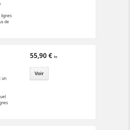
n
 lignes
us de
55,90 €
Voir
t un
quel
ignes