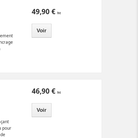
49,90 €
Voir
lement
encrage
à
46,90 €
Voir
t
açant
u pour
 de