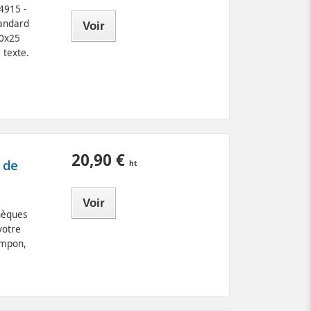
4915 -
tandard
Voir
70x25
 texte.
20,90 €
 de
Voir
hèques
votre
ampon,