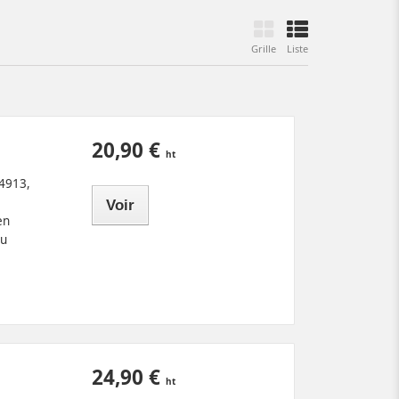
Grille
Liste
20,90 €
 4913,
Voir
en
du
24,90 €