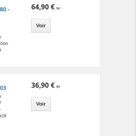
64,90 €
80 -
Voir
e
tion
à
36,90 €
203
r
7
Voir
-
9x28