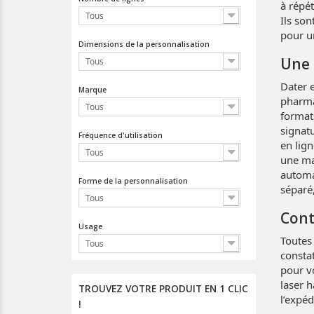
à répé
Tous
Ils son
pour un
Dimensions de la personnalisation
Une 
Tous
Dater 
Marque
pharma
Tous
format
signatu
Fréquence d'utilisation
en lig
Tous
une ma
automa
Forme de la personnalisation
séparé,
Tous
Cont
Usage
Toutes
Tous
consta
pour vo
laser h
TROUVEZ VOTRE PRODUIT EN 1 CLIC
l’expéd
!