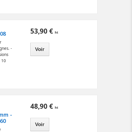
53,90 €
208
r
gnes. -
Voir
sions
t 10
48,90 €
3mm -
460
Voir
e