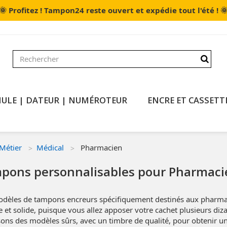
🌞

Profitez ! Tampon24 reste ouvert et expédie tout l'été !
ULE | DATEUR | NUMÉROTEUR
ENCRE ET CASSETT
Métier
Médical
Pharmacien
pons personnalisables pour Pharmacies
dèles de tampons encreurs spécifiquement destinés aux pharmaci
 et solide, puisque vous allez apposer votre cachet plusieurs diza
ons des modèles sûrs, avec un timbre de qualité, pour obtenir u