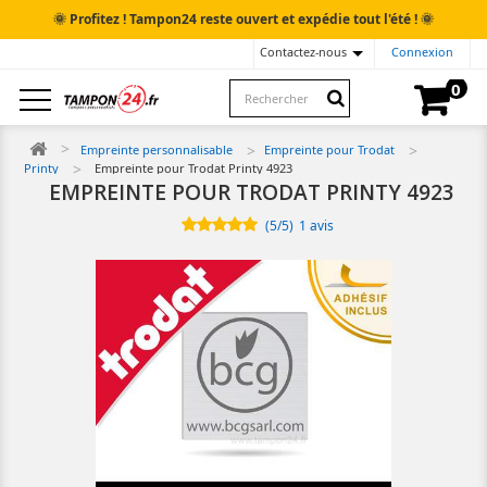
🌞
🌞
Profitez ! Tampon24 reste ouvert et expédie tout l'été !
Contactez-nous
Connexion
0
Empreinte personnalisable
Empreinte pour Trodat
Printy
Empreinte pour Trodat Printy 4923
EMPREINTE POUR TRODAT PRINTY 4923
(
5
/
5
)
1
avis