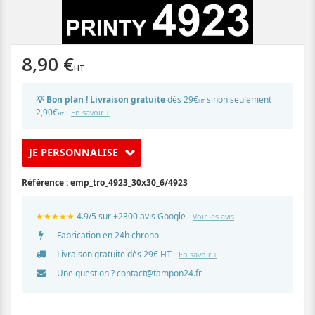
8,90 €
💡 Bon plan ! Livraison gratuite
dès 29€
sinon seulement
HT
2,90€
-
En savoir +
HT
JE PERSONNALISE
Référence :
emp_tro_4923_30x30_6/4923
★★★★★
4.9/5 sur +2300 avis Google -
Voir les avis
Fabrication en 24h chrono
Livraison gratuite dès 29€ HT -
En savoir +
Une question ?
contact@tampon24.fr