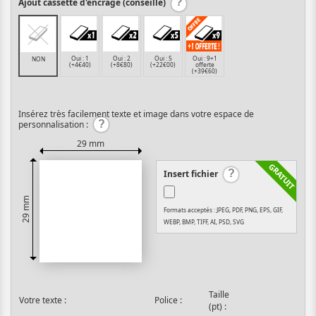
Ajout cassette d'encrage (conseillé)
Oui : 1
Oui : 2
Oui : 5
Oui : 9+1
NON
(+4€40)
(+8€80)
(+22€00)
offerte
(+39€60)
Insérez très facilement texte et image dans votre espace de
personnalisation :
29 mm
Insert fichier
29 mm
Formats acceptés : JPEG, PDF, PNG, EPS, GIF,
WEBP, BMP, TIFF, AI, PSD, SVG
Taille
Votre texte :
Police :
(pt) :