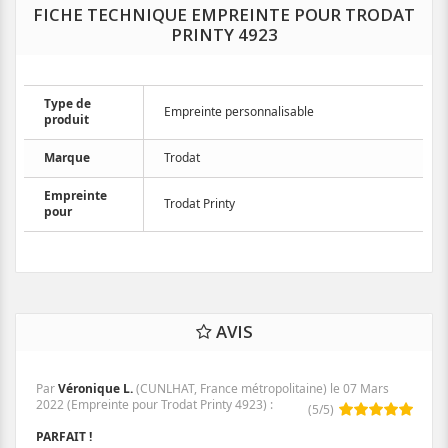
FICHE TECHNIQUE EMPREINTE POUR TRODAT
PRINTY 4923
Type de
Empreinte personnalisable
produit
Marque
Trodat
Empreinte
Trodat Printy
pour
AVIS
Par
Véronique L.
(CUNLHAT, France métropolitaine) le
07 Mars
2022
(
Empreinte pour Trodat Printy 4923
)
:
(
5
/
5
)
PARFAIT !