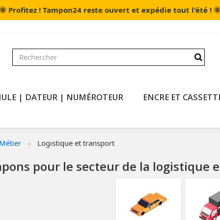
🌞

Profitez ! Tampon24 reste ouvert et expédie tout l'été !
ULE | DATEUR | NUMÉROTEUR
ENCRE ET CASSETT
Métier
Logistique et transport
ons pour le secteur de la logistique e