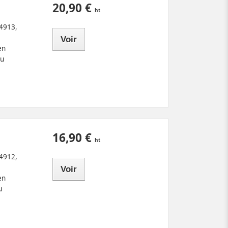
20,90 €
 4913,
Voir
en
du
16,90 €
 4912,
Voir
en
u