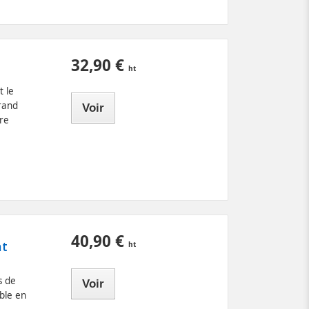
32,90 €
t le
rand
Voir
re
40,90 €
at
s de
Voir
ble en