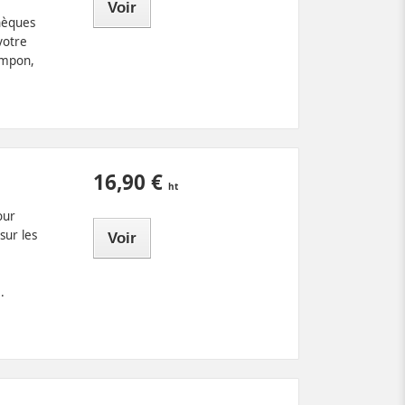
Voir
hèques
votre
ampon,
16,90 €
our
sur les
Voir
.