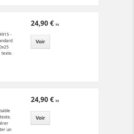
24,90 €
4915 -
tandard
Voir
70x25
 texte.
24,90 €
isable
texte.
Voir
sérer
ter un