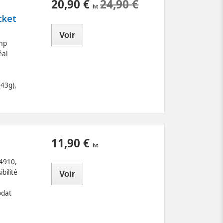
20,90 €
24,90 €
cket
Voir
amp
éal
(43g),
11,90 €
 4910,
ibilité
Voir
odat