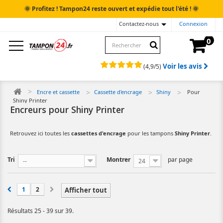
🌞
🌞
Profitez ! Tampon24 reste ouvert et expédie tout l'été !
Contactez-nous
Connexion
0
Voir les avis
(
4,9
/
5
)
Encre et cassette
Cassette d'encrage
Shiny
Pour
Shiny Printer
Encreurs pour Shiny Printer
Retrouvez ici toutes les
cassettes d'encrage
pour les tampons
Shiny Printer
.
Tri
Montrer
par page
--
24
1
2
Afficher tout
Résultats 25 - 39 sur 39.